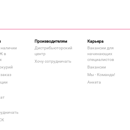
м
Производителям
Карьера
 наличии
Дистрибьюторский
Вакансии для
Ж в
центр
начинающих
х
специалистов
Хочу сотрудничать
ркурий
Вакансии
 заказ
Мы - Команда!
нции
Анкета
кат
рудничать
СК