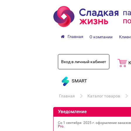
па
по
Главная
О компании
Клиен
Вход в личный кабинет
К
SMART
Главная
Каталог товаров
Уведомление
Со 1 сентября 2025 г. оформление заказо
Pro
.