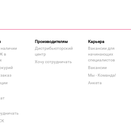
м
Производителям
Карьера
 наличии
Дистрибьюторский
Вакансии для
Ж в
центр
начинающих
х
специалистов
Хочу сотрудничать
ркурий
Вакансии
 заказ
Мы - Команда!
нции
Анкета
кат
рудничать
СК