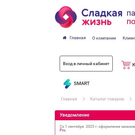
па
по
Главная
О компании
Клиен
Вход в личный кабинет
К
SMART
Главная
Каталог товаров
Уведомление
Со 1 сентября 2025 г. оформление заказо
Pro
.