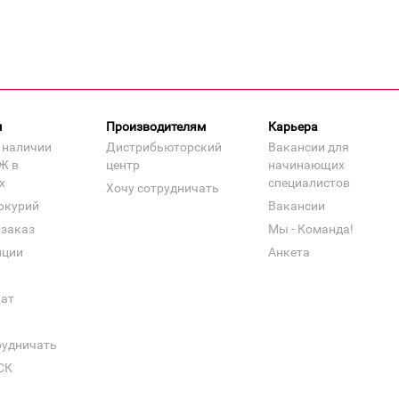
м
Производителям
Карьера
 наличии
Дистрибьюторский
Вакансии для
Ж в
центр
начинающих
х
специалистов
Хочу сотрудничать
ркурий
Вакансии
 заказ
Мы - Команда!
нции
Анкета
кат
рудничать
СК