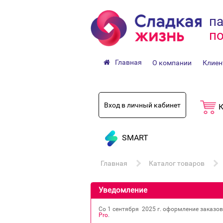
па
по
Главная
О компании
Клиен
Вход в личный кабинет
К
SMART
Главная
Каталог товаров
Уведомление
Со 1 сентября 2025 г. оформление заказо
Pro
.