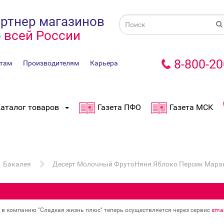
ртнер магазинов
 всей России
8-800-20
там
Производителям
Карьера
аталог товаров
Газета ПФО
Газета МСК
Бакалея
Десерт Молочный ФрутоНяня Яблоко Персик Марак
в в компанию "Сладкая жизнь плюс" теперь осуществляется через сервис
smar