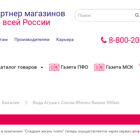
ртнер магазинов
 всей России
8-800-20
там
Производителям
Карьера
аталог товаров
Газета ПФО
Газета МСК
Бакалея
Вода Агуша с Соком Яблоко Вишня 300мл
в в компанию "Сладкая жизнь плюс" теперь осуществляется через сервис
smar