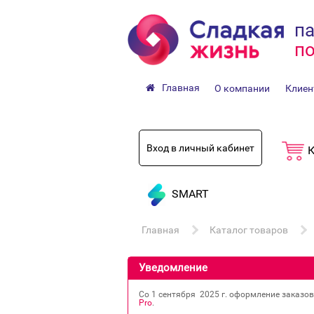
па
по
Главная
О компании
Клиен
Вход в личный кабинет
К
SMART
Главная
Каталог товаров
Уведомление
Со 1 сентября 2025 г. оформление заказо
Pro
.