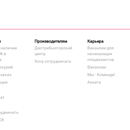
м
Производителям
Карьера
 наличии
Дистрибьюторский
Вакансии для
Ж в
центр
начинающих
х
специалистов
Хочу сотрудничать
ркурий
Вакансии
 заказ
Мы - Команда!
нции
Анкета
кат
рудничать
СК