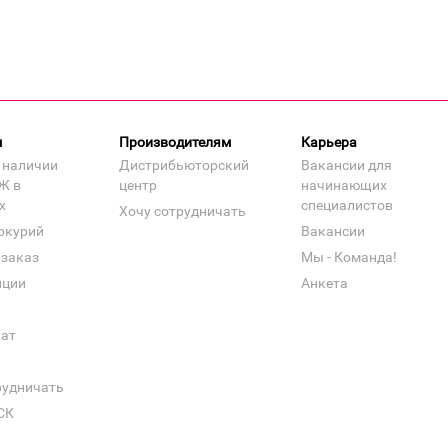
м
Производителям
Карьера
 наличии
Дистрибьюторский
Вакансии для
Ж в
центр
начинающих
х
специалистов
Хочу сотрудничать
ркурий
Вакансии
 заказ
Мы - Команда!
нции
Анкета
кат
рудничать
СК