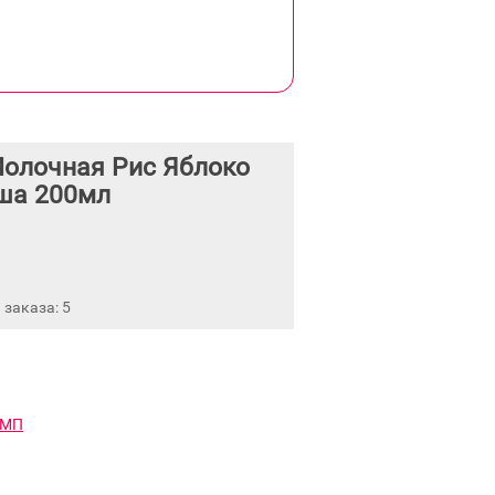
олочная Рис Яблоко
ша 200мл
заказа: 5
 МП