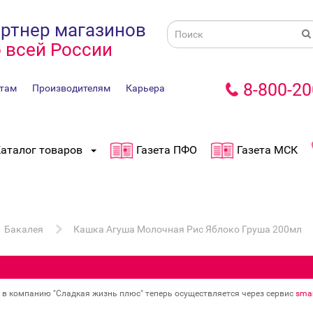
ртнер магазинов
 всей России
8-800-20
там
Производителям
Карьера
аталог товаров
Газета ПФО
Газета МСК
Бакалея
Кашка Агуша Молочная Рис Яблоко Груша 200мл
в в компанию "Сладкая жизнь плюс" теперь осуществляется через сервис
smar