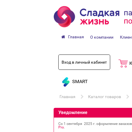
па
по
Главная
О компании
Клиен
Вход в личный кабинет
К
SMART
Главная
Каталог товаров
Уведомление
Со 1 сентября 2025 г. оформление заказо
Pro
.