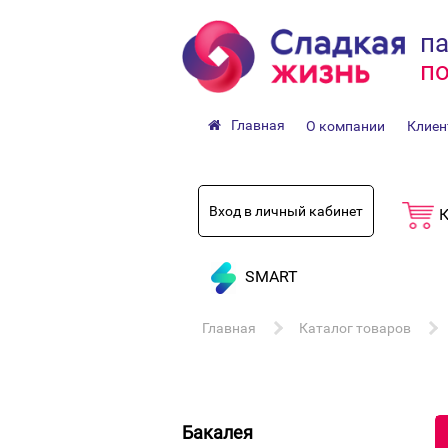
па
по
Главная
О компании
Клиен
Вход в личный кабинет
К
SMART
Главная
Каталог товаров
Бакалея