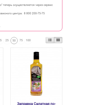
" теперь осуществляется через сервис
висного центра: 8 800 200‐75‐75
.
15
25
75
100
50
Заправка Салатная по-