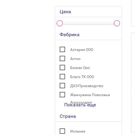
Цена
Фабрика
Алтария ООО
Астон
Бизнес Оил
Благо ТК ООО
ДХЗ-Производство
Жемчужина Поволжья
Агрохолдинг
Показать еще
Страна
Испания