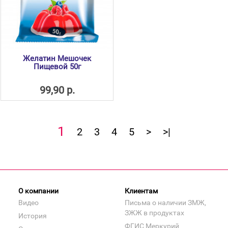
Желатин Мешочек
Пищевой 50г
99,90 р.
1
2
3
4
5
>
>|
О компании
Клиентам
Видео
Письма о наличии ЗМЖ,
ЗЖЖ в продуктах
История
ФГИС Меркурий