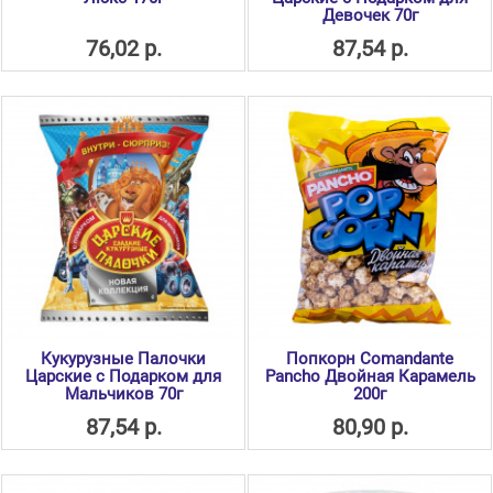
Девочек 70г
76,02 р.
87,54 р.
Кукурузные Палочки
Попкорн Comandante
Царские с Подарком для
Pancho Двойная Карамель
Мальчиков 70г
200г
87,54 р.
80,90 р.