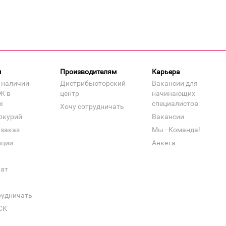
м
Производителям
Карьера
 наличии
Дистрибьюторский
Вакансии для
Ж в
центр
начинающих
х
специалистов
Хочу сотрудничать
ркурий
Вакансии
 заказ
Мы - Команда!
нции
Анкета
кат
рудничать
СК