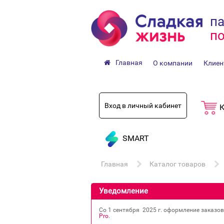
па
по
Главная
О компании
Клиен
Вход в личный кабинет
К
SMART
Главная
Каталог товаров
Уведомление
Со 1 сентября 2025 г. оформление заказо
Pro
.