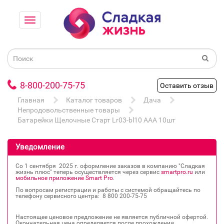
8-800-200-75-75
Оставить отзыв
Главная
Каталог товаров
Дача
Непродовольственные товары
Батарейки Щелочные Старт Lr03-bl10 ААА 10шт
Уведомление
Со 1 сентября 2025 г. оформление заказов в компанию "Сладкая
жизнь плюс" теперь осуществляется через сервис
smartpro.ru
или
мобильное приложение Smart Pro
.
По вопросам регистрации и работы с системой обращайтесь по
телефону сервисного центра: 8 800 200‐75‐75
Настоящее ценовое предложение не является публичной офертой.
Окончательная цена определяется после прохождении