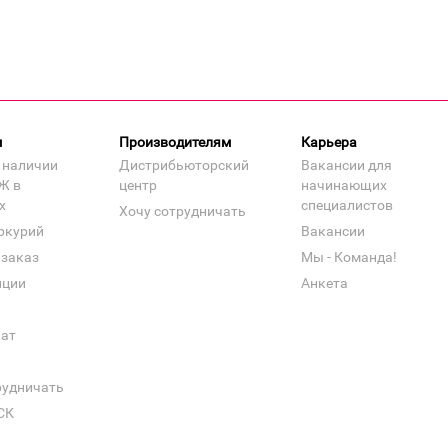
м
Производителям
Карьера
 наличии
Дистрибьюторский
Вакансии для
Ж в
центр
начинающих
х
специалистов
Хочу сотрудничать
ркурий
Вакансии
 заказ
Мы - Команда!
нции
Анкета
кат
рудничать
СК