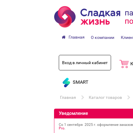
па
по
Главная
О компании
Клиен
Вход в личный кабинет
К
SMART
Главная
Каталог товаров
Уведомление
Со 1 сентября 2025 г. оформление заказо
Pro
.