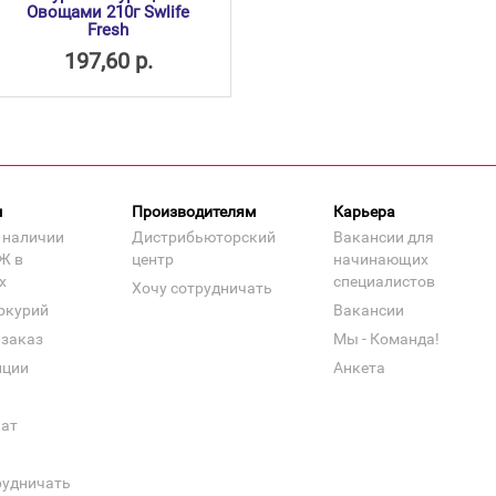
Овощами 210г Swlife
Fresh
197,60 р.
м
Производителям
Карьера
 наличии
Дистрибьюторский
Вакансии для
Ж в
центр
начинающих
х
специалистов
Хочу сотрудничать
ркурий
Вакансии
 заказ
Мы - Команда!
нции
Анкета
кат
рудничать