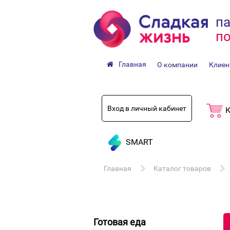
па
по
Главная
О компании
Клиен
Вход в личный кабинет
К
SMART
Главная
Каталог товаров
Готовая еда