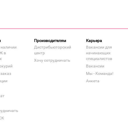
м
Производителям
Карьера
 наличии
Дистрибьюторский
Вакансии для
Ж в
центр
начинающих
х
специалистов
Хочу сотрудничать
ркурий
Вакансии
 заказ
Мы - Команда!
нции
Анкета
кат
рудничать
СК