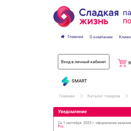
па
по
Главная
О компании
Клиен
Вход в личный кабинет
К
SMART
Главная
Каталог товаров
Уведомление
Со 1 сентября 2025 г. оформление заказо
Pro
.