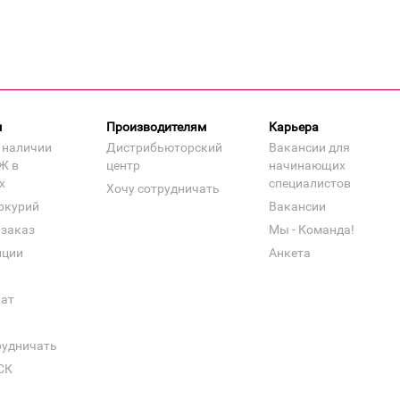
м
Производителям
Карьера
 наличии
Дистрибьюторский
Вакансии для
Ж в
центр
начинающих
х
специалистов
Хочу сотрудничать
ркурий
Вакансии
 заказ
Мы - Команда!
нции
Анкета
кат
рудничать
СК