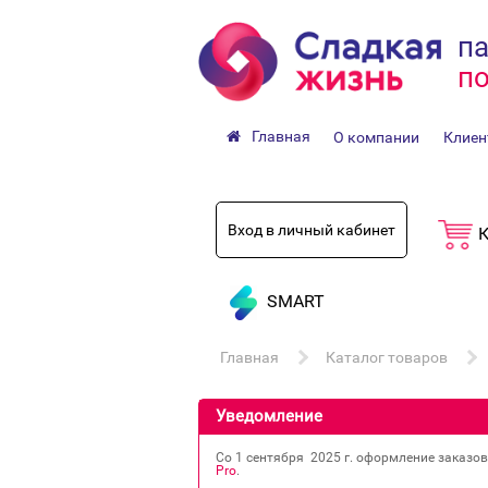
па
по
Главная
О компании
Клиен
Вход в личный кабинет
К
SMART
Главная
Каталог товаров
Уведомление
Со 1 сентября 2025 г. оформление заказо
Pro
.