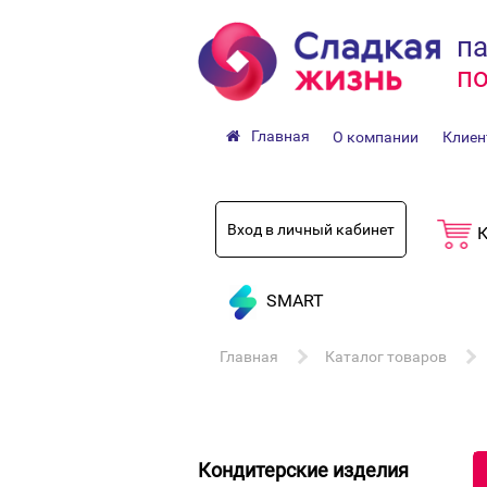
па
по
Главная
О компании
Клиен
Вход в личный кабинет
К
SMART
Главная
Каталог товаров
Кондитерские изделия