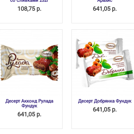
со Сливками 232г
Арахис
108,75 р.
641,05 р.
Десерт Акконд Рулада
Десерт Добрянка Фундук
Фундук
641,05 р.
641,05 р.