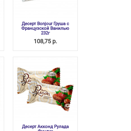
Десерт Bonjour Груша с
Французской Ванилью
232г
108,75 р.
Десерт Акконд Рулада