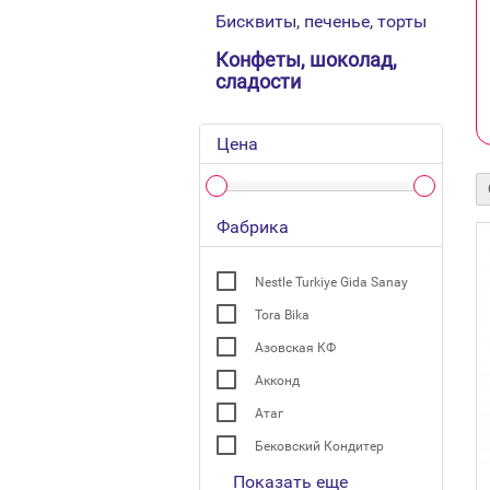
Бисквиты, печенье, торты
Конфеты, шоколад,
сладости
Цена
Фабрика
Nestle Turkiye Gida Sanay
Tora Bika
Азовская КФ
Акконд
Атаг
Бековский Кондитер
Показать еще