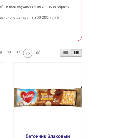
" теперь осуществляется через сервис
висного центра: 8 800 200‐75‐75
.
15
25
50
100
75
Батончик Злаковый