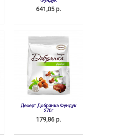
Фундук
641,05 р.
Десерт Добрянка Фундук
270г
179,86 р.