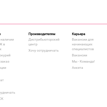
м
Производителям
Карьера
 наличии
Дистрибьюторский
Вакансии для
Ж в
центр
начинающих
х
специалистов
Хочу сотрудничать
ркурий
Вакансии
 заказ
Мы - Команда!
нции
Анкета
кат
рудничать
СК