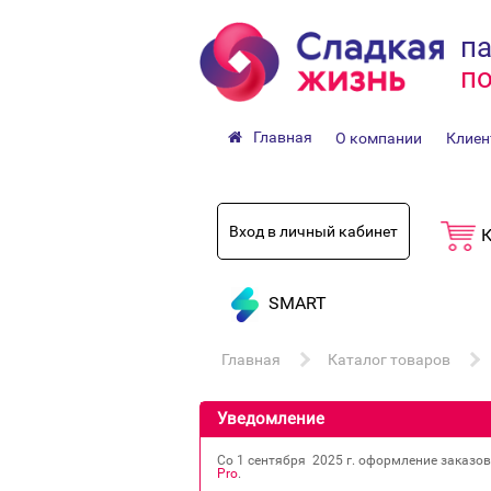
па
по
Главная
О компании
Клиен
Вход в личный кабинет
К
SMART
Главная
Каталог товаров
Уведомление
Со 1 сентября 2025 г. оформление заказо
Pro
.