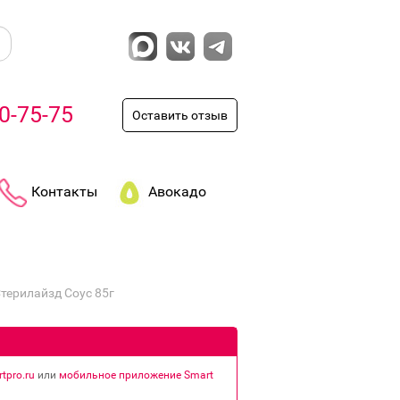
0-75-75
Оставить отзыв
Контакты
Авокадо
терилайзд Соус 85г
tpro.ru
или
мобильное приложение Smart