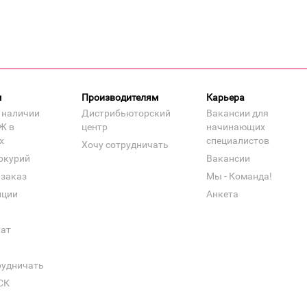
м
Производителям
Карьера
 наличии
Дистрибьюторский
Вакансии для
Ж в
центр
начинающих
х
специалистов
Хочу сотрудничать
ркурий
Вакансии
 заказ
Мы - Команда!
нции
Анкета
кат
рудничать
СК