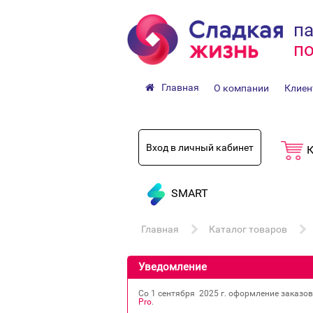
па
по
Главная
О компании
Клиен
Вход в личный кабинет
К
SMART
Главная
Каталог товаров
Уведомление
Со 1 сентября 2025 г. оформление заказо
Pro
.