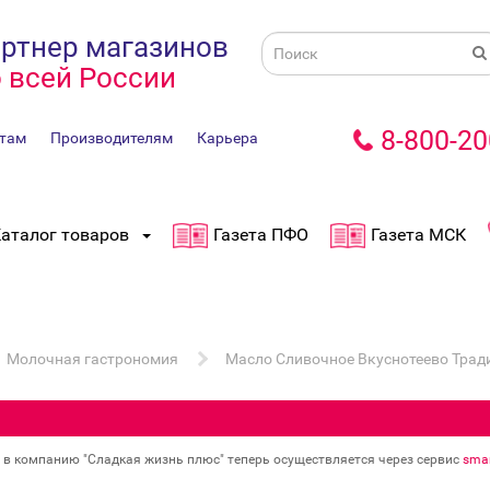
ртнер магазинов
 всей России
8-800-20
там
Производителям
Карьера
аталог товаров
Газета ПФО
Газета МСК
Молочная гастрономия
Масло Сливочное Вкуснотеево Тради
в в компанию "Сладкая жизнь плюс" теперь осуществляется через сервис
smar