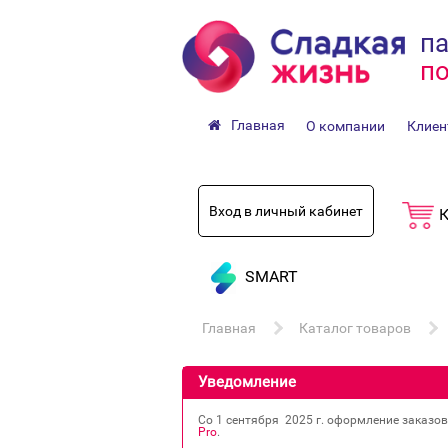
па
по
Главная
О компании
Клиен
Вход в личный кабинет
К
SMART
Главная
Каталог товаров
Уведомление
Со 1 сентября 2025 г. оформление заказо
Pro
.