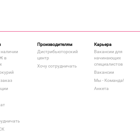
м
Производителям
Карьера
 наличии
Дистрибьюторский
Вакансии для
Ж в
центр
начинающих
х
специалистов
Хочу сотрудничать
ркурий
Вакансии
 заказ
Мы - Команда!
нции
Анкета
кат
рудничать
СК