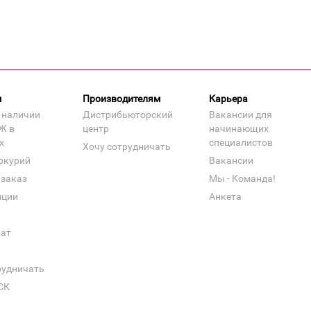
м
Производителям
Карьера
 наличии
Дистрибьюторский
Вакансии для
Ж в
центр
начинающих
х
специалистов
Хочу сотрудничать
ркурий
Вакансии
 заказ
Мы - Команда!
нции
Анкета
кат
рудничать
СК