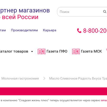
ртнер магазинов
 всей России
8-800-20
там
Производителям
Карьера
аталог товаров
Газета ПФО
Газета МСК
Молочная гастрономия
Масло Сливочное Радость Вкуса Тра
в в компанию "Сладкая жизнь плюс" теперь осуществляется через сервис
smar