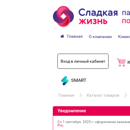
па
по
Главная
О компании
Клиен
Вход в личный кабинет
К
SMART
Главная
Каталог товаров
Уведомление
Со 1 сентября 2025 г. оформление заказо
Pro
.