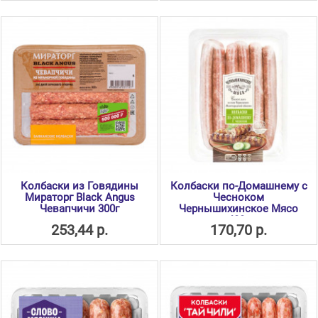
Колбаски из Говядины
Колбаски по-Домашнему с
Мираторг Black Angus
Чесноком
Чевапчичи 300г
Чернышихинское Мясо
400г
253,44 р.
170,70 р.