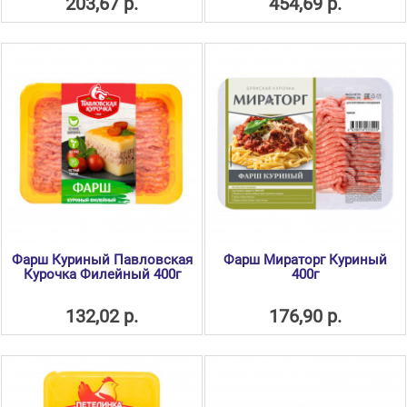
203,67 р.
454,69 р.
Фарш Куриный Павловская
Фарш Мираторг Куриный
Курочка Филейный 400г
400г
132,02 р.
176,90 р.