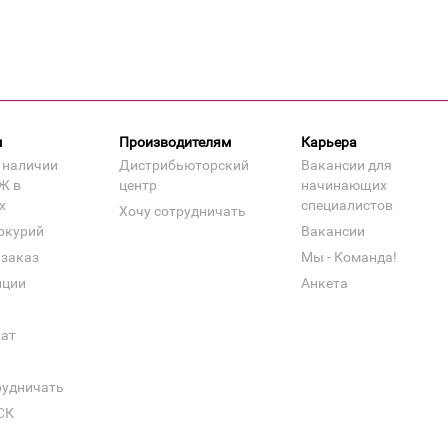
м
Производителям
Карьера
 наличии
Дистрибьюторский
Вакансии для
Ж в
центр
начинающих
х
специалистов
Хочу сотрудничать
ркурий
Вакансии
 заказ
Мы - Команда!
нции
Анкета
кат
рудничать
СК