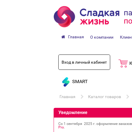
па
по
Главная
О компании
Клиен
Вход в личный кабинет
К
SMART
Главная
Каталог товаров
Уведомление
Со 1 сентября 2025 г. оформление заказо
Pro
.