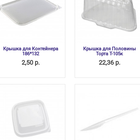
Крышка для Контейнера
Крышка для Половины
186*132
Торта Т-105к
2,50 р.
22,36 р.