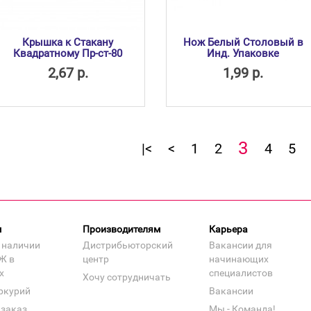
Крышка к Стакану
Нож Белый Столовый в
Квадратному Пр-ст-80
Инд. Упаковке
2,67 р.
1,99 р.
3
|<
<
1
2
4
5
м
Производителям
Карьера
 наличии
Дистрибьюторский
Вакансии для
Ж в
центр
начинающих
х
специалистов
Хочу сотрудничать
ркурий
Вакансии
 заказ
Мы - Команда!