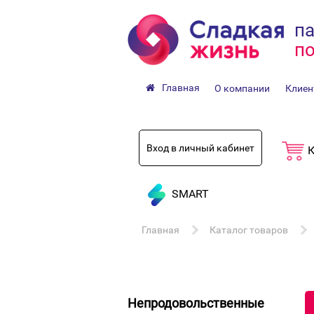
па
по
Главная
О компании
Клиен
Вход в личный кабинет
К
SMART
Главная
Каталог товаров
Непродовольственные