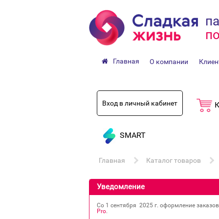
па
по
Главная
О компании
Клиен
Вход в личный кабинет
К
SMART
Главная
Каталог товаров
Уведомление
Со 1 сентября 2025 г. оформление заказо
Pro
.