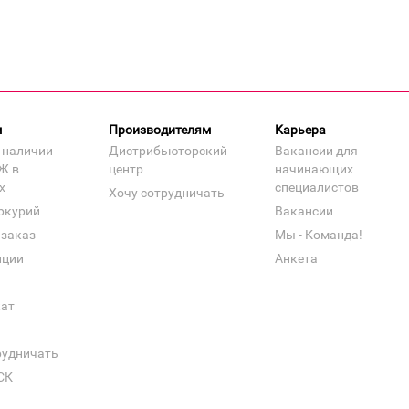
м
Производителям
Карьера
 наличии
Дистрибьюторский
Вакансии для
Ж в
центр
начинающих
х
специалистов
Хочу сотрудничать
ркурий
Вакансии
 заказ
Мы - Команда!
нции
Анкета
кат
рудничать
СК