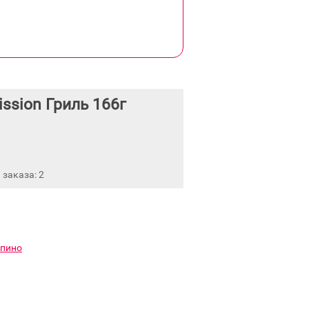
ssion Гриль 166г
заказа: 2
упино