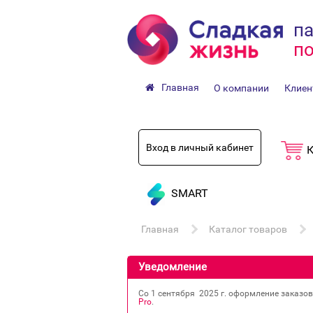
па
по
Главная
О компании
Клиен
Вход в личный кабинет
К
SMART
Главная
Каталог товаров
Уведомление
Со 1 сентября 2025 г. оформление заказо
Pro
.