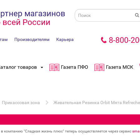
ртнер магазинов
 всей России
8-800-20
там
Производителям
Карьера
аталог товаров
Газета ПФО
Газета МСК
Прикассовая зона
Жевательная Резинка Orbit Мята Refreche
в в компанию "Сладкая жизнь плюс" теперь осуществляется через сервис
smar