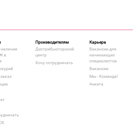
м
Производителям
Карьера
 наличии
Дистрибьюторский
Вакансии для
Ж в
центр
начинающих
х
специалистов
Хочу сотрудничать
ркурий
Вакансии
 заказ
Мы - Команда!
нции
Анкета
кат
рудничать
СК