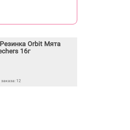
Резинка Orbit Мята
echers 16г
заказа: 12