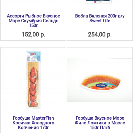
Ассорти Рыбное Вкусное
Вобла Вяленая 200г в/у
Море Скумбрия Сельдь
Sweet Life
150г
152,00 р.
254,00 р.
Горбуша MasterFish
Горбуша Вкусное Море
Косичка Холодного
Филе Ломтики в Масле
Копчения 170г
150г Пл/б