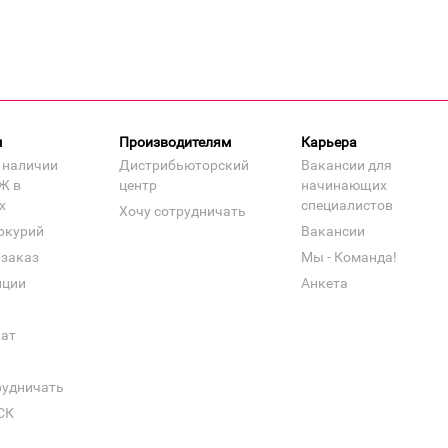
м
Производителям
Карьера
 наличии
Дистрибьюторский
Вакансии для
Ж в
центр
начинающих
х
специалистов
Хочу сотрудничать
ркурий
Вакансии
 заказ
Мы - Команда!
нции
Анкета
кат
рудничать
СК