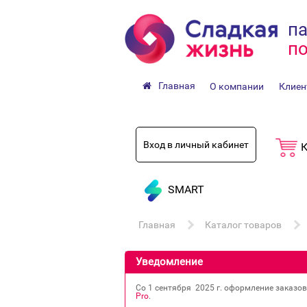
па
по
Главная
О компании
Клиен
Вход в личный кабинет
К
SMART
Главная
Каталог товаров
Уведомление
Со 1 сентября 2025 г. оформление заказо
Pro
.