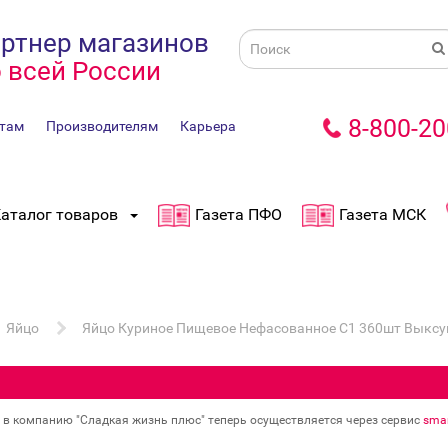
ртнер магазинов
 всей России
8-800-20
там
Производителям
Карьера
аталог товаров
Газета ПФО
Газета МСК
Яйцо
Яйцо Куриное Пищевое Нефасованное С1 360шт Выксу
в в компанию "Сладкая жизнь плюс" теперь осуществляется через сервис
smar