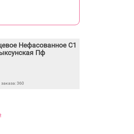
щевое Нефасованное С1
ыксунская Пф
заказа: 360
Ф