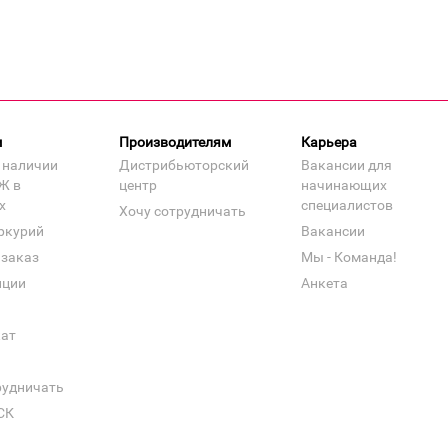
м
Производителям
Карьера
 наличии
Дистрибьюторский
Вакансии для
Ж в
центр
начинающих
х
специалистов
Хочу сотрудничать
ркурий
Вакансии
 заказ
Мы - Команда!
нции
Анкета
кат
рудничать
СК