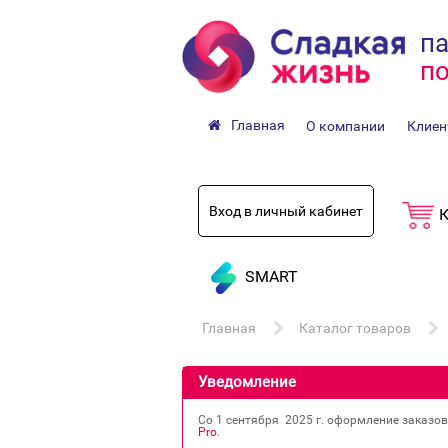
па
по
Главная
О компании
Клиен
Вход в личный кабинет
К
SMART
Главная
Каталог товаров
Уведомление
Со 1 сентября 2025 г. оформление заказо
Pro
.