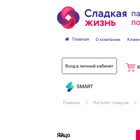
па
по
Главная
О компании
Клиен
Вход в личный кабинет
К
SMART
Главная
Каталог товаров
Яйцо