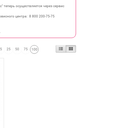
" теперь осуществляется через сервис
висного центра: 8 800 200‐75‐75
.
15
25
50
75
100