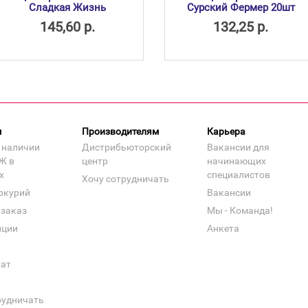
Сладкая Жизнь
Сурский Фермер 20шт
145,60 р.
132,25 р.
м
Производителям
Карьера
 наличии
Дистрибьюторский
Вакансии для
Ж в
центр
начинающих
х
специалистов
Хочу сотрудничать
ркурий
Вакансии
 заказ
Мы - Команда!
нции
Анкета
кат
рудничать