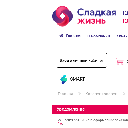
па
по
Главная
О компании
Клиен
Вход в личный кабинет
К
SMART
Главная
Каталог товаров
Уведомление
Со 1 сентября 2025 г. оформление заказо
Pro
.