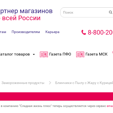
ртнер магазинов
 всей России
8-800-20
там
Производителям
Карьера
аталог товаров
Газета ПФО
Газета МСК
Замороженные продукты
Блинчики с Пылу с Жару с Курицей
в в компанию "Сладкая жизнь плюс" теперь осуществляется через сервис
smar