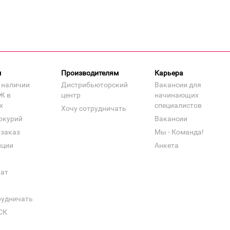
м
Производителям
Карьера
 наличии
Дистрибьюторский
Вакансии для
Ж в
центр
начинающих
х
специалистов
Хочу сотрудничать
ркурий
Вакансии
 заказ
Мы - Команда!
нции
Анкета
кат
рудничать
СК