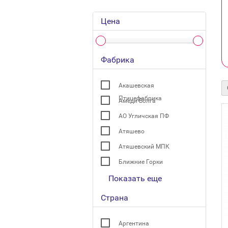
Цена
Фабрика
Акашевская
Птицефабрика
Амеди Волга
АО Угличская ПФ
Атяшево
Атяшевский МПК
Ближние Горки
Показать еще
Страна
Аргентина