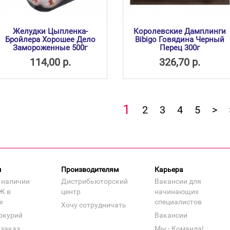
Желудки Цыпленка-
Королевские Дамплинги
Бройлера Хорошее Дело
Bibigo Говядина Черный
Замороженные 500г
Перец 300г
114,00 р.
326,70 р.
1
2
3
4
5
>
м
Производителям
Карьера
 наличии
Дистрибьюторский
Вакансии для
Ж в
центр
начинающих
х
специалистов
Хочу сотрудничать
ркурий
Вакансии
 заказ
Мы - Команда!