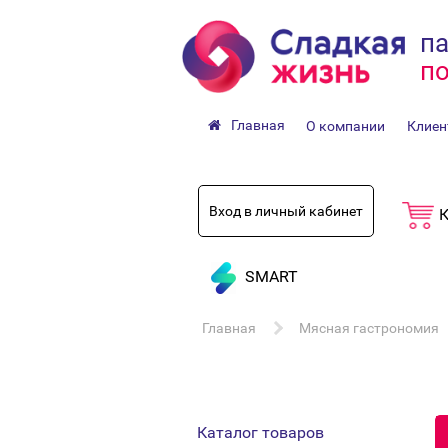
па
по
Главная
О компании
Клиен
Вход в личный кабинет
К
SMART
Главная
Мясная гастрономия
Каталог товаров