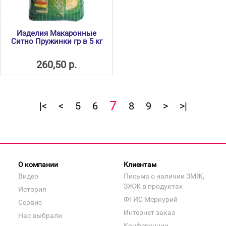
Изделия Макаронные
Ситно Пружинки гр в 5 кг
260,50 р.
7
|<
<
5
6
8
9
>
>|
О компании
Клиентам
Видео
Письма о наличии ЗМЖ,
ЗЖЖ в продуктах
История
ФГИС Меркурий
Сервис
Интернет заказ
Нас выбрали
Конференции