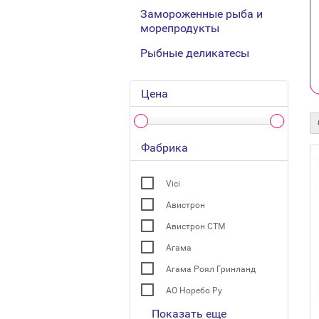
Замороженные рыба и
морепродукты
Рыбные деликатесы
Цена
Фабрика
Vici
Авистрон
Авистрон СТМ
Агама
Агама Роял Гринланд
АО Норебо Ру
Показать еще