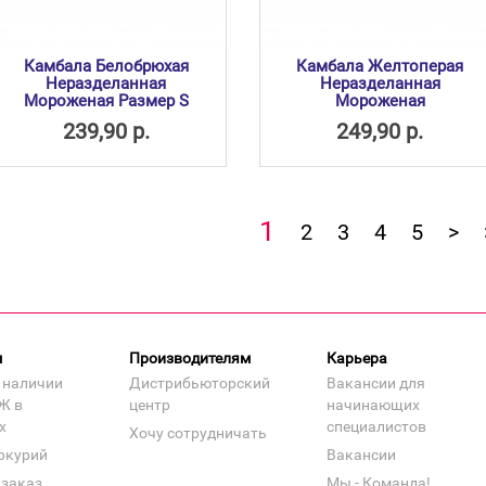
Камбала Белобрюхая
Камбала Желтоперая
Неразделанная
Неразделанная
Мороженая Размер S
Мороженая
239,90 р.
249,90 р.
1
2
3
4
5
>
м
Производителям
Карьера
 наличии
Дистрибьюторский
Вакансии для
Ж в
центр
начинающих
х
специалистов
Хочу сотрудничать
ркурий
Вакансии
 заказ
Мы - Команда!