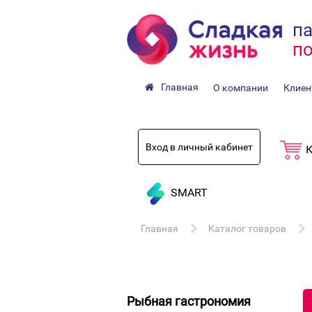
па
по
Главная
О компании
Клиен
Вход в личный кабинет
К
SMART
Главная
Каталог товаров
Рыбная гастрономия