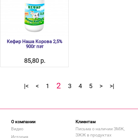
Кефир Наша Корова 2,5%
900г пэт
85,80 р.
2
|<
<
1
3
4
5
>
>|
О компании
Клиентам
Видео
Письма о наличии ЗМЖ,
ЗЖЖ в продуктах
История