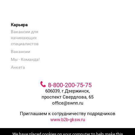
Карьера
Вакансии для
начинающих
специалистов
Вакансии
Мы - Команда!
Анкета
8-800-200-75-75
606039, г.Дзержинск,
проспект Свердлова, 65
office@swnn.ru
Приглашаем к сотрудничеству подрядчиков
www.b2b-gksw.ru
Входит в группу компаний
We have placed cookies on your computer to help make this