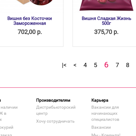
Вишня без Косточки
Вишня Сладкая Жизнь
Замороженная
500г
702,00 р.
375,70 р.
6
|<
<
4
5
7
8
м
Производителям
Карьера
 наличии
Дистрибьюторский
Вакансии для
Ж в
центр
начинающих
х
специалистов
Хочу сотрудничать
ркурий
Вакансии
 заказ
Мы - Команда!