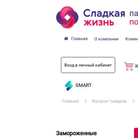
па
по
Главная
О компании
Клиен
Вход в личный кабинет
К
SMART
Главная
Каталог товаров
Замороженные