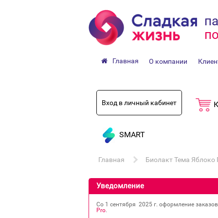
па
по
Главная
О компании
Клиен
Вход в личный кабинет
К
SMART
Главная
Биолакт Тема Яблоко 
Уведомление
Со 1 сентября 2025 г. оформление заказо
Pro
.