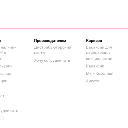
м
Производителям
Карьера
 наличии
Дистрибьюторский
Вакансии для
Ж в
центр
начинающих
х
специалистов
Хочу сотрудничать
ркурий
Вакансии
 заказ
Мы - Команда!
нции
Анкета
кат
рудничать
СК