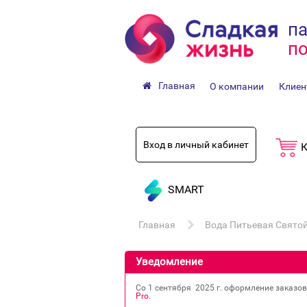
па
по
Главная
О компании
Клиен
Вход в личный кабинет
К
SMART
Главная
Вода Питьевая Святой
Уведомление
Со 1 сентября 2025 г. оформление заказо
Pro
.