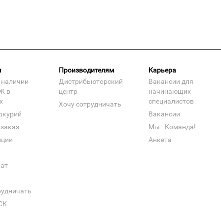
м
Производителям
Карьера
 наличии
Дистрибьюторский
Вакансии для
Ж в
центр
начинающих
х
специалистов
Хочу сотрудничать
ркурий
Вакансии
 заказ
Мы - Команда!
нции
Анкета
кат
рудничать
СК