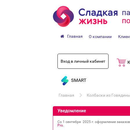
па
по
Главная
О компании
Клиен
Вход в личный кабинет
К
SMART
Главная
Колбаски из Говядины
Уведомление
Со 1 сентября 2025 г. оформление заказо
Pro
.