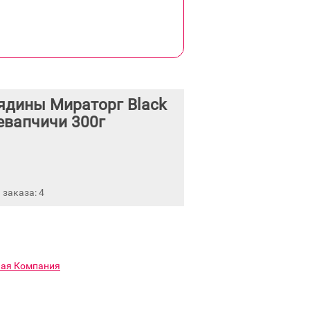
ядины Мираторг Black
евапчичи 300г
заказа: 4
ная Компания