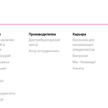
м
Производителям
Карьера
 наличии
Дистрибьюторский
Вакансии для
Ж в
центр
начинающих
х
специалистов
Хочу сотрудничать
ркурий
Вакансии
 заказ
Мы - Команда!
нции
Анкета
кат
рудничать
СК