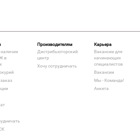
м
Производителям
Карьера
 наличии
Дистрибьюторский
Вакансии для
Ж в
центр
начинающих
х
специалистов
Хочу сотрудничать
ркурий
Вакансии
 заказ
Мы - Команда!
нции
Анкета
кат
рудничать
СК