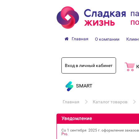
па
по
Главная
О компании
Клиен
Вход в личный кабинет
К
SMART
Главная
Каталог товаров
Уведомление
Со 1 сентября 2025 г. оформление заказо
Pro
.