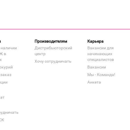
м
Производителям
Карьера
 наличии
Дистрибьюторский
Вакансии для
Ж в
центр
начинающих
х
специалистов
Хочу сотрудничать
ркурий
Вакансии
 заказ
Мы - Команда!
нции
Анкета
кат
рудничать
СК