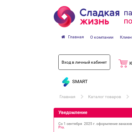
па
по
Главная
О компании
Клиен
Вход в личный кабинет
К
SMART
Главная
Каталог товаров
Уведомление
Со 1 сентября 2025 г. оформление заказо
Pro
.