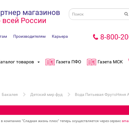
ртнер магазинов
 всей России
8-800-20
там
Производителям
Карьера
аталог товаров
Газета ПФО
Газета МСК
Бакалея
Детский мир фуд
Вода Питьевая ФрутоНяня А
в в компанию "Сладкая жизнь плюс" теперь осуществляется через сервис
smar