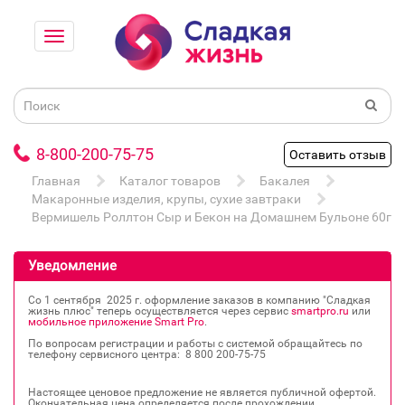
8-800-200-75-75
Оставить отзыв
Главная
Каталог товаров
Бакалея
Макаронные изделия, крупы, сухие завтраки
Вермишель Роллтон Сыр и Бекон на Домашнем Бульоне 60г
Уведомление
Со 1 сентября 2025 г. оформление заказов в компанию "Сладкая
жизнь плюс" теперь осуществляется через сервис
smartpro.ru
или
мобильное приложение Smart Pro
.
По вопросам регистрации и работы с системой обращайтесь по
телефону сервисного центра: 8 800 200‐75‐75
Настоящее ценовое предложение не является публичной офертой.
Окончательная цена определяется после прохождении