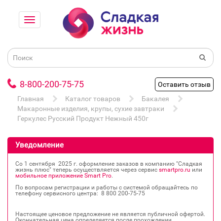
8-800-200-75-75
Оставить отзыв
Главная
Каталог товаров
Бакалея
Макаронные изделия, крупы, сухие завтраки
Геркулес Русский Продукт Нежный 450г
Уведомление
Со 1 сентября 2025 г. оформление заказов в компанию "Сладкая
жизнь плюс" теперь осуществляется через сервис
smartpro.ru
или
мобильное приложение Smart Pro
.
По вопросам регистрации и работы с системой обращайтесь по
телефону сервисного центра: 8 800 200‐75‐75
Настоящее ценовое предложение не является публичной офертой.
Окончательная цена определяется после прохождении