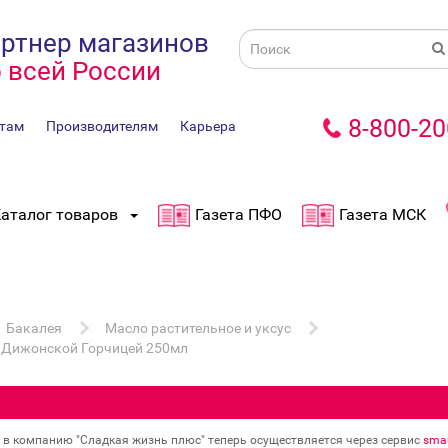
ртнер магазинов
 всей России
8-800-20
там
Производителям
Карьера
аталог товаров
Газета ПФО
Газета МСК
Бакалея
Масло растительное и уксус
с Дижонской Горчицей 250мл
в в компанию "Сладкая жизнь плюс" теперь осуществляется через сервис
smar