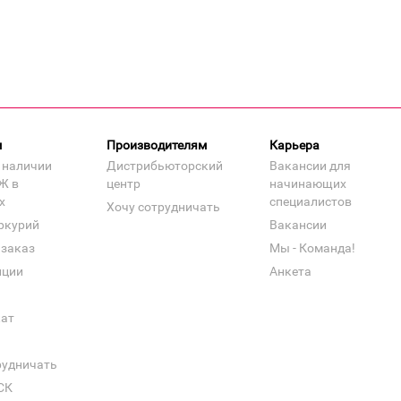
м
Производителям
Карьера
 наличии
Дистрибьюторский
Вакансии для
Ж в
центр
начинающих
х
специалистов
Хочу сотрудничать
ркурий
Вакансии
 заказ
Мы - Команда!
нции
Анкета
кат
рудничать
СК