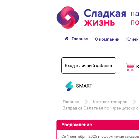
па
по
Главная
О компании
Клиен
Вход в личный кабинет
К
SMART
Главная
Каталог товаров
Заправка Салатная по-Французски 
Уведомление
Со 1 сентября 2025 г. оформление заказо