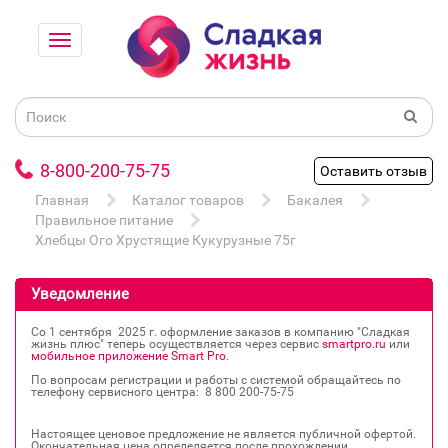
8-800-200-75-75
Оставить отзыв
Главная
Каталог товаров
Бакалея
Правильное питание
Хлебцы Ого Хрустящие Кукурузные 75г
Уведомление
Со 1 сентября 2025 г. оформление заказов в компанию "Сладкая
жизнь плюс" теперь осуществляется через сервис
smartpro.ru
или
мобильное приложение Smart Pro
.
По вопросам регистрации и работы с системой обращайтесь по
телефону сервисного центра: 8 800 200‐75‐75
Настоящее ценовое предложение не является публичной офертой.
Окончательная цена определяется после прохождении