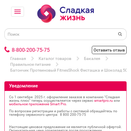
8-800-200-75-75
Оставить отзыв
Главная
Каталог товаров
Бакалея
Правильное питание
Батончик Протеиновый FitnesShock Фисташка и Шоколад 50г
Уведомление
Со 1 сентября 2025 г. оформление заказов в компанию "Сладкая
жизнь плюс" теперь осуществляется через сервис
smartpro.ru
или
мобильное приложение Smart Pro
.
По вопросам регистрации и работы с системой обращайтесь по
телефону сервисного центра: 8 800 200‐75‐75
Настоящее ценовое предложение не является публичной офертой.
Окончательная цена определяется после прохождении