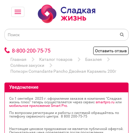
8-800-200-75-75
Оставить отзыв
Главная
Каталог товаров
Бакалея
Солёные закуски
Попкорн Comandante Pancho Двойная Карамель 200г
Уведомление
Со 1 сентября 2025 г. оформление заказов в компанию "Сладкая
жизнь плюс" теперь осуществляется через сервис
smartpro.ru
или
мобильное приложение Smart Pro
.
По вопросам регистрации и работы с системой обращайтесь по
телефону сервисного центра: 8 800 200‐75‐75
Настоящее ценовое предложение не является публичной офертой.
Окончательная цена определяется после прохождении