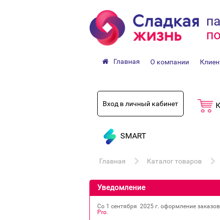
па
по
Главная
О компании
Клиен
Вход в личный кабинет
К
SMART
Главная
Каталог товаров
Уведомление
Со 1 сентября 2025 г. оформление заказо
Pro
.