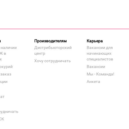
м
Производителям
Карьера
 наличии
Дистрибьюторский
Вакансии для
Ж в
центр
начинающих
х
специалистов
Хочу сотрудничать
ркурий
Вакансии
 заказ
Мы - Команда!
нции
Анкета
кат
рудничать
СК