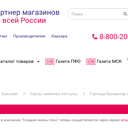
ртнер магазинов
 всей России
8-800-20
там
Производителям
Карьера
аталог товаров
Газета ПФО
Газета МСК
Бакалея
Соусы, майонез, кетчупы
Горчица Кухмастер 
в в компанию "Сладкая жизнь плюс" теперь осуществляется через сервис
smar