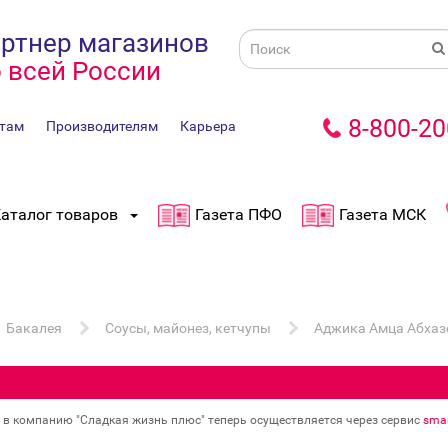
ртнер магазинов
 всей России
8-800-20
там
Производителям
Карьера
аталог товаров
Газета ПФО
Газета МСК
Бакалея
Соусы, майонез, кетчупы
Аджика Амца Абхазс
в в компанию "Сладкая жизнь плюс" теперь осуществляется через сервис
smar