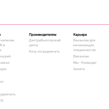
м
Производителям
Карьера
 наличии
Дистрибьюторский
Вакансии для
Ж в
центр
начинающих
х
специалистов
Хочу сотрудничать
ркурий
Вакансии
 заказ
Мы - Команда!
нции
Анкета
кат
рудничать
СК