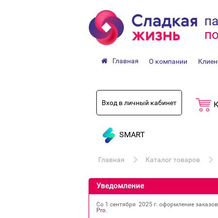
па
по
Главная
О компании
Клиен
Вход в личный кабинет
К
SMART
Главная
Каталог товаров
Уведомление
Со 1 сентября 2025 г. оформление заказо
Pro
.