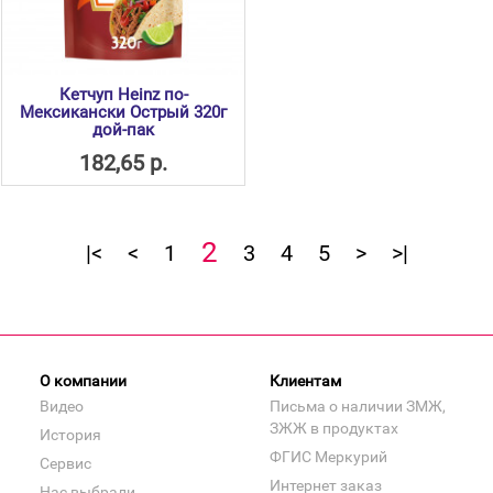
Кетчуп Heinz по-
Мексикански Острый 320г
дой-пак
182,65 р.
2
|<
<
1
3
4
5
>
>|
О компании
Клиентам
Видео
Письма о наличии ЗМЖ,
ЗЖЖ в продуктах
История
ФГИС Меркурий
Сервис
Интернет заказ
Нас выбрали