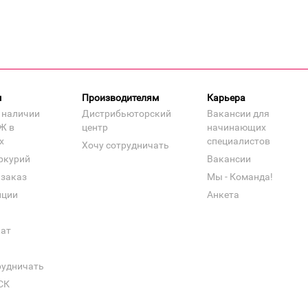
м
Производителям
Карьера
 наличии
Дистрибьюторский
Вакансии для
Ж в
центр
начинающих
х
специалистов
Хочу сотрудничать
ркурий
Вакансии
 заказ
Мы - Команда!
нции
Анкета
кат
рудничать
СК