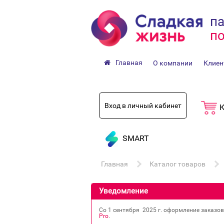
па
по
Главная
О компании
Клиен
Вход в личный кабинет
К
SMART
Главная
Каталог товаров
Уведомление
Со 1 сентября 2025 г. оформление заказо
Pro
.